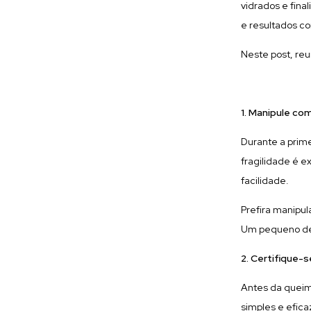
vidrados e fina
e resultados co
Neste post, reu
1. Manipule co
Durante a prim
fragilidade é e
facilidade.
Prefira manipul
Um pequeno des
2. Certifique
Antes da queim
simples e efica