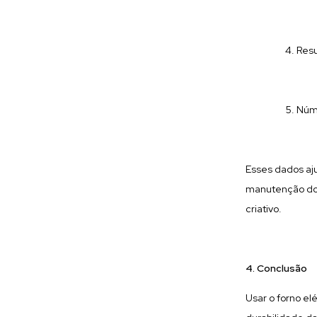
Resu
Núme
Esses dados aj
manutenção do 
criativo.
4. Conclusão
Usar o forno el