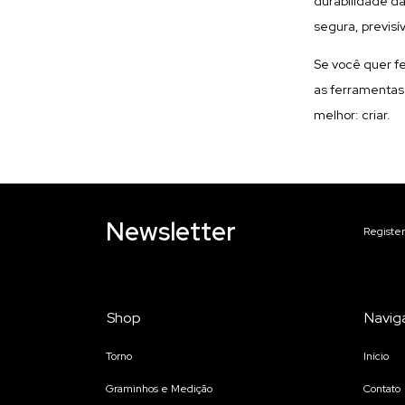
durabilidade d
segura, previs
Se você quer 
as ferramentas 
melhor: criar.
Newsletter
Register
Shop
Navig
Torno
Início
Graminhos e Medição
Contato