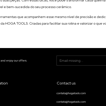
as suas peças. Com essas dicas, você pode transformar cada queim
ível e bem-sucedida do seu processo cerâmico.
ferramentas que acompanhem esse mesmo nível de precisão e dedi
da HOGA TOOLS. Criadas para facilitar sua rotina e valorizar o que v
 and enjoy our offers.
ation
Contact us
contato@hogatools.com
contato@hogatools.com