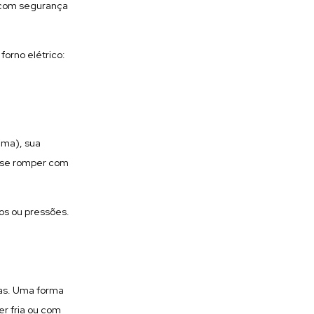
a com segurança
forno elétrico:
ima), sua
m se romper com
os ou pressões.
as. Uma forma
er fria ou com