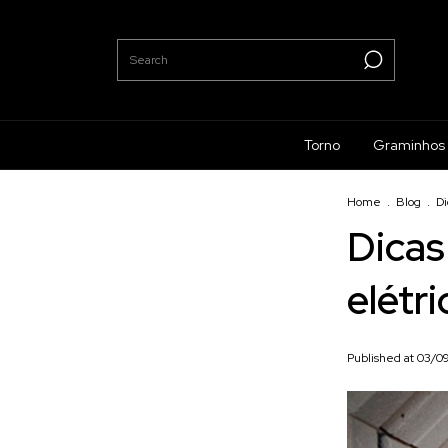
Torno
Graminhos
Home
.
Blog
.
Di
Dicas
elétr
Published at 03/0