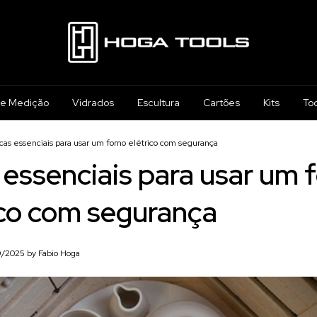
 e Medição
Vidrados
Escultura
Cartões
Kits
To
cas essenciais para usar um forno elétrico com segurança
 essenciais para usar um 
ico com segurança
9/2025 by Fabio Hoga