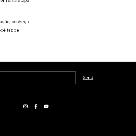
a em uma etapa
cação, conheça
ocê faz de