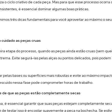
liza o ciclo criativo de cada peça. Mas para que esse processo ocorr
nsistentes, é essencial dominar algumas boas práticas.
nimos três dicas fundamentais para você aproveitar ao máximo o seu 
m cuidado as peças cruas
eira etapa do processo, quando as peças ainda estão cruas (sem que
xtrema. Evite segurá-las pelas alças ou pontos delicados, pois pode
ar pelas bases ou superfícies mais robustas e evite ao máximo impact
cuido nessa fase pode comprometer horas de trabalho.
-se de que as peças estão completamente secas
a, é essencial garantir que suas peças estejam completamente sec
z de testar isso é encostar suavemente a peça na bochecha. Se estiv