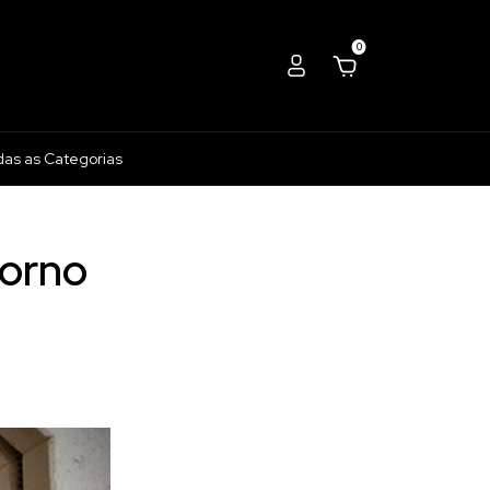
0
das as Categorias
forno