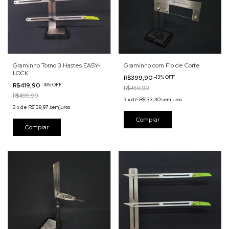
Graminho Torno 3 Hastes EASY-
Graminho com Fio de Corte
LOCK
R$399,90
-
13
%
OFF
R$419,90
-
16
%
OFF
R$459,90
R$499,90
3
x
de
R$133,30
sem juros
3
x
de
R$139,97
sem juros