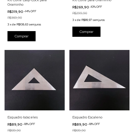
Kit Corte Easy-Lock para
Kit Corte para Graminho
Graminho
R$269,90
-
10
%
OFF
R$319,90
-
14
%
OFF
R$299,90
R$369,90
3
x
de
R$89,97
sem juros
3
x
de
R$106,63
sem juros
Esquadro Isósceles
Esquadro Escaleno
R$89,90
-
18
%
OFF
R$89,90
-
18
%
OFF
R$109,90
R$109,90