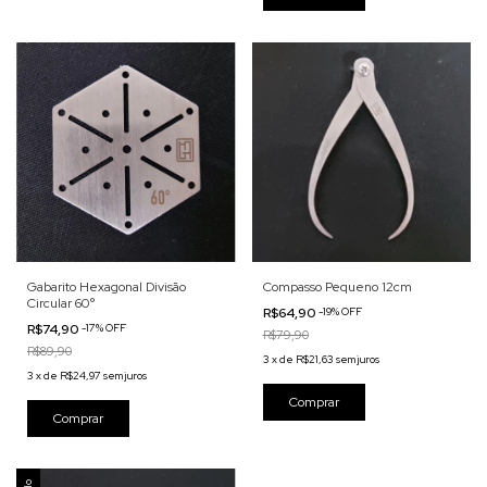
Gabarito Hexagonal Divisão
Compasso Pequeno 12cm
Circular 60°
R$64,90
-
19
%
OFF
R$74,90
-
17
%
OFF
R$79,90
R$89,90
3
x
de
R$21,63
sem juros
3
x
de
R$24,97
sem juros