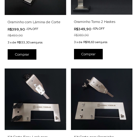
Graminho Torno 2 Hastes
Graminho com Lâmina de Corte
R$349,90
-
10
%
OFF
R$399,90
-
13
%
OFF
R$389,90
R$459,90
3
x
de
R$116,63
sem juros
3
x
de
R$133,30
sem juros