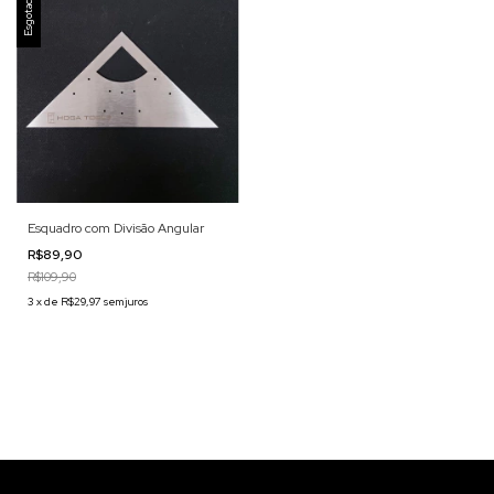
Esgotado
Esquadro com Divisão Angular
R$89,90
R$109,90
3
x
de
R$29,97
sem juros