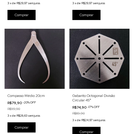
3
x
de
R$29,97
sem juros
3
x
de
R$29,97
sem juros
Compasso Médio 20cm
Gabarito Octogonal Divisão
Circular 45°
R$79,90
-
20
%
OFF
R$74,90
-
17
%
OFF
R$99,90
R$89,90
3
x
de
R$26,63
sem juros
3
x
de
R$24,97
sem juros