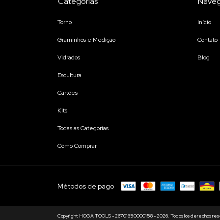
Categorías
Naveg
Torno
Início
Graminhos e Medição
Contato
Vidrados
Blog
Escultura
Cartões
Kits
Todas as Categorias
Cómo Comprar
Métodos de pago
Copyright HOGA TOOLS - 26701650000158 - 2026. Todos los derechos res