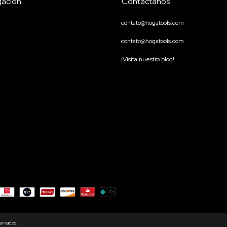
ación
Contactános
contato@hogatools.com
contato@hogatools.com
¡Visita nuestro blog!
ervados.