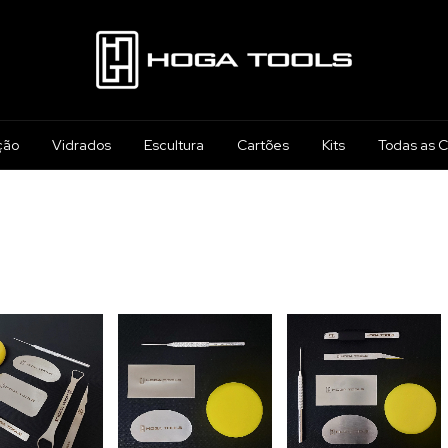
ção
Vidrados
Escultura
Cartões
Kits
Todas as C