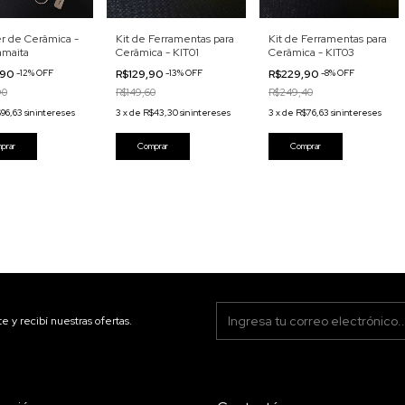
er de Cerâmica -
Kit de Ferramentas para
Kit de Ferramentas para
amaita
Cerâmica - KIT01
Cerâmica - KIT03
,90
-
12
%
OFF
R$129,90
-
13
%
OFF
R$229,90
-
8
%
OFF
90
R$149,60
R$249,40
96,63
sin intereses
3
x
de
R$43,30
sin intereses
3
x
de
R$76,63
sin intereses
te y recibí nuestras ofertas.