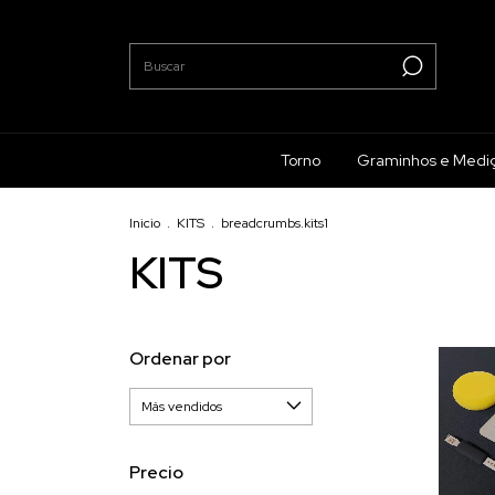
Torno
Graminhos e Medi
Inicio
.
KITS
.
breadcrumbs.kits1
KITS
Ordenar por
Precio