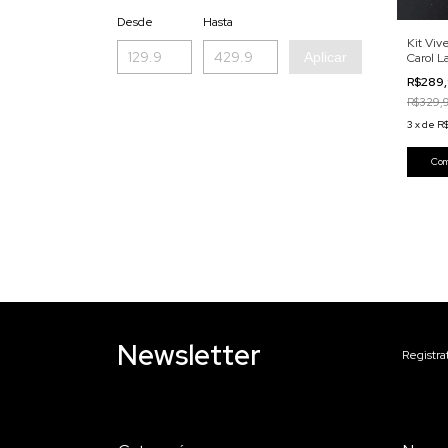
Desde
Hasta
Kit Viv
Aplicar
Carol L
R$289
R$329,
3
x
de
R$
Newsletter
Registra