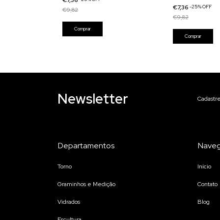
€7,36
-
25
%
OFF
€9,82
€9,82
Newsletter
Cadastre
Departamentos
Nave
Torno
Início
Graminhos e Medição
Contato
Vidrados
Blog
Escultura