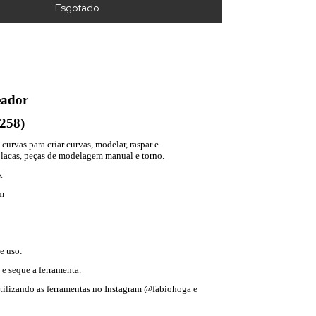
eador
258)
curvas para criar curvas, modelar, raspar e
 placas, peças de modelagem manual e torno.
x
m
e uso:
 e seque a ferramenta.
utilizando as ferramentas no Instagram @fabiohoga e