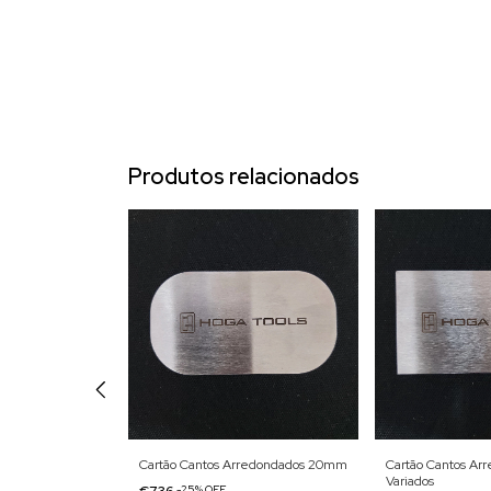
Produtos relacionados
co P
Cartão Cantos Arredondados 20mm
Cartão Cantos Ar
Variados
€7,36
-
25
%
OFF