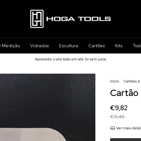
e Medição
Vidrados
Escultura
Cartões
Kits
Tod
Aproveite o site todo em até 3x sem juros
Início
.
Cartões e
Cartão
€9,82
€11,46
Ver mais deta