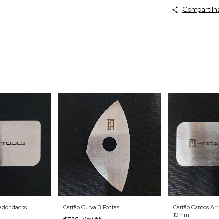
Compartilh
redondados
Cartão Curva 3 Pontas
Cartão Cantos A
10mm
€7,36
-
25
%
OFF