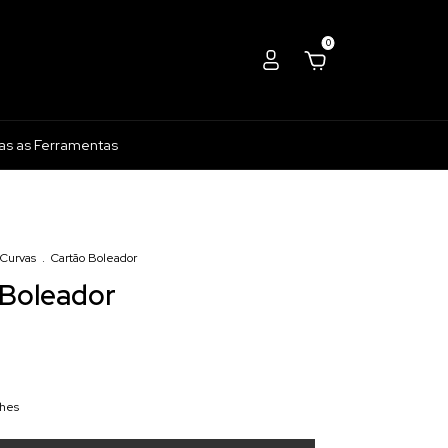
0
as as Ferramentas
 Curvas
.
Cartão Boleador
 Boleador
lhes