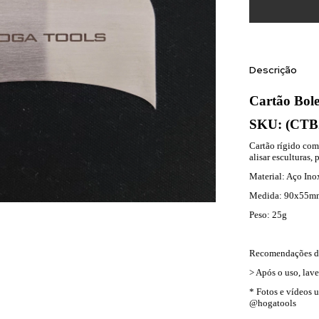
Descrição
Cartão Bol
SKU: (
CTB
Cartão rígido com 
alisar esculturas,
Material: Aço Ino
Medida: 90x55m
Peso: 25g
Recomendações d
> Após o uso, lave
* Fotos e vídeos 
@hogatools