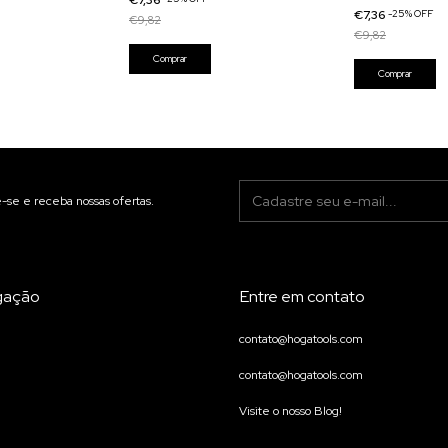
€7,36
-
25
%
OFF
€9,82
€9,82
-se e receba nossas ofertas.
gação
Entre em contato
contato@hogatools.com
contato@hogatools.com
Visite o nosso Blog!