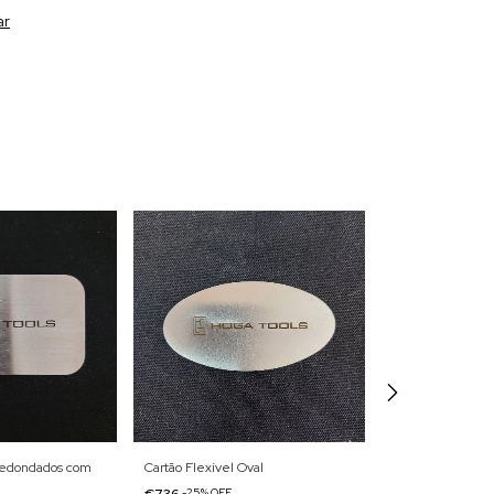
ar
rredondados com
Cartão Flexível Oval
Cartão Flexível 
€7,36
-
25
%
OFF
€7,36
-
25
%
OFF