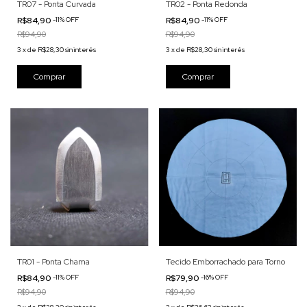
TR07 - Ponta Curvada
TR02 - Ponta Redonda
R$84,90
-
11
%
OFF
R$84,90
-
11
%
OFF
R$94,90
R$94,90
3
x
de
R$28,30
sin interés
3
x
de
R$28,30
sin interés
TR01 - Ponta Chama
Tecido Emborrachado para Torno
R$84,90
-
11
%
OFF
R$79,90
-
16
%
OFF
R$94,90
R$94,90