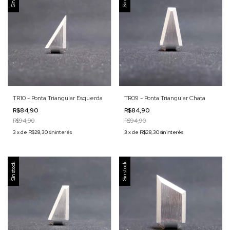
TR10 - Ponta Triangular Esquerda
TR09 - Ponta Triangular Chata
R$84,90
R$84,90
R$94,90
R$94,90
3
x
de
R$28,30
sin interés
3
x
de
R$28,30
sin interés
Sin stock
Sin stock