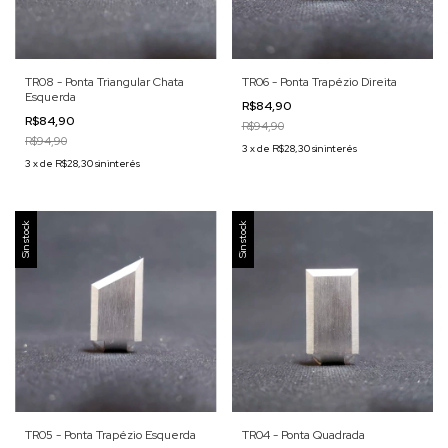
TR08 - Ponta Triangular Chata
TR06 - Ponta Trapézio Direita
Esquerda
R$84,90
R$84,90
R$94,90
R$94,90
3
x
de
R$28,30
sin interés
3
x
de
R$28,30
sin interés
Sin stock
Sin stock
TR05 - Ponta Trapézio Esquerda
TR04 - Ponta Quadrada