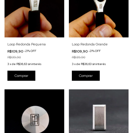
Loop Redonda Pequena
Loop Redonda Grande
R$109,90
-
21
%
OFF
R$109,90
-
21
%
OFF
R$139,90
R$139,90
3
x
de
R$36,63
sin interés
3
x
de
R$36,63
sin interés