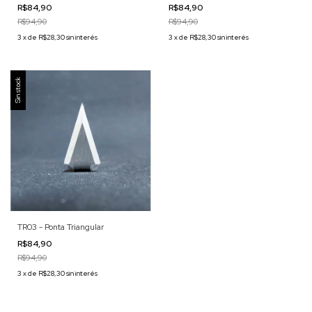
R$84,90
R$84,90
R$94,90
R$94,90
3
x
de
R$28,30
sin interés
3
x
de
R$28,30
sin interés
Sin stock
TR03 - Ponta Triangular
R$84,90
R$94,90
3
x
de
R$28,30
sin interés