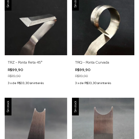
Sin stock
Sin stock
TRZ - Ponta Reta 45°
TRQ - Ponta Curvada
R$99,90
R$99,90
R$119,90
R$119,90
3
x
de
R$33,30
sin interés
3
x
de
R$33,30
sin interés
Sin stock
Sin stock