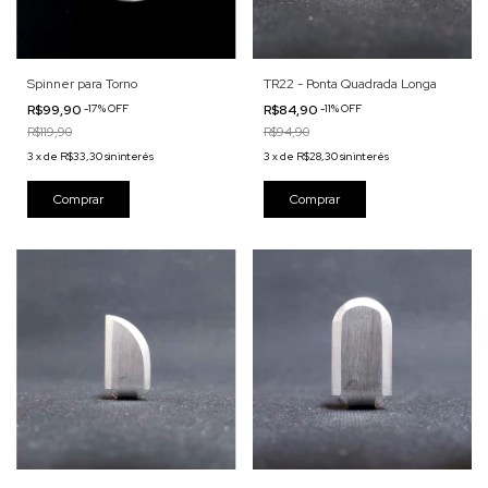
Spinner para Torno
TR22 - Ponta Quadrada Longa
R$99,90
-
17
%
OFF
R$84,90
-
11
%
OFF
R$119,90
R$94,90
3
x
de
R$33,30
sin interés
3
x
de
R$28,30
sin interés