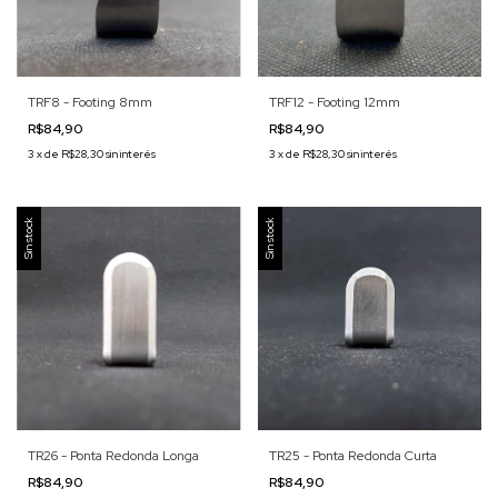
TRF8 - Footing 8mm
TRF12 - Footing 12mm
R$84,90
R$84,90
3
x
de
R$28,30
sin interés
3
x
de
R$28,30
sin interés
Sin stock
Sin stock
TR26 - Ponta Redonda Longa
TR25 - Ponta Redonda Curta
R$84,90
R$84,90