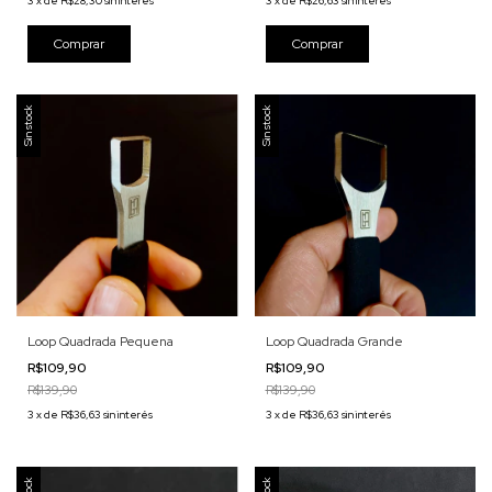
3
x
de
R$28,30
sin interés
3
x
de
R$26,63
sin interés
Sin stock
Sin stock
Loop Quadrada Pequena
Loop Quadrada Grande
R$109,90
R$109,90
R$139,90
R$139,90
3
x
de
R$36,63
sin interés
3
x
de
R$36,63
sin interés