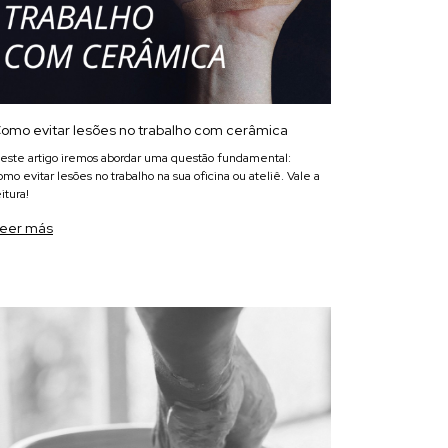
omo evitar lesões no trabalho com cerâmica
este artigo iremos abordar uma questão fundamental:
omo evitar lesões no trabalho na sua oficina ou ateliê. Vale a
eitura!
eer más