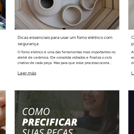
Dicas essenciais para usar um forno elétrico com
O
segurança
p
O forno elétrico é uma das ferramentas mais importantes no
A
ateliê de cerâmica. Ele consolida vidrados e finaliza o ciclo
a
criativo de cada peça. Mas para que esse processo ocorra
d
com segurança e resultados consistentes, é essencial
p
Leer más
L
dominar algumas boa
f