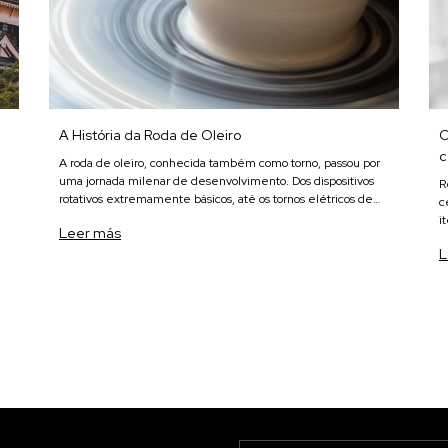
A História da Roda de Oleiro
C
c
A roda de oleiro, conhecida também como torno, passou por
uma jornada milenar de desenvolvimento. Dos dispositivos
R
rotativos extremamente básicos, até os tornos elétricos de
c
hoje, há uma história a ser contada. E é justamente isso que
i
Leer más
iremos fazer ne
e
L