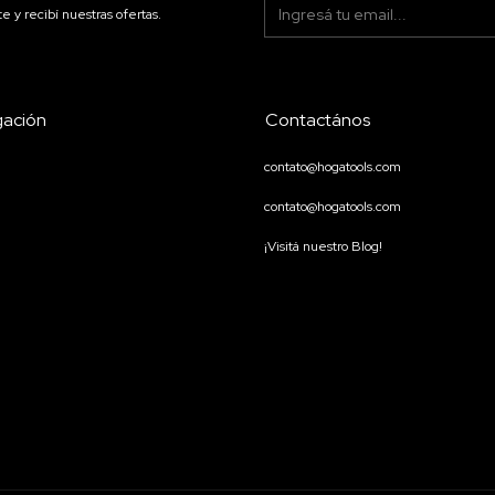
te y recibí nuestras ofertas.
ación
Contactános
contato@hogatools.com
contato@hogatools.com
¡Visitá nuestro Blog!