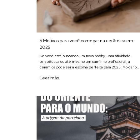
5 Motivos para você começar na cerâmica em
2025
Se você está buscando um novo hobby, uma atividade
terapêutica ou até mesmo um caminho profissional, a
cerâmica pode ser a escolha perfeita para 2025. Moldar o
barro com as próprias mãos é mais do que criar objetos
Leer más
funcionais ou decorativos – é um pr