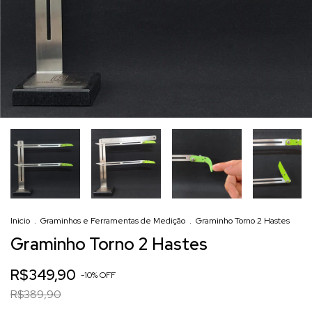
Inicio
.
Graminhos e Ferramentas de Medição
.
Graminho Torno 2 Hastes
Graminho Torno 2 Hastes
R$349,90
-
10
%
OFF
R$389,90