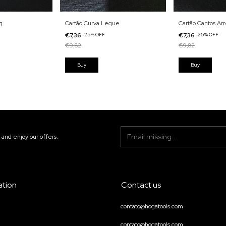
g
Cartão Curva Leque
Cartão Cantos A
€7,36
-
25
%
OFF
€7,36
-
25
%
OFF
€9,82
€9,82
 and enjoy our offers.
ation
Contact us
contato@hogatools.com
contato@hogatools.com