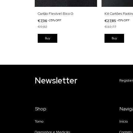
Cartão Flexível Bico G
Kit Cartões Footin
€7,36
-
25
%
OFF
€27,85
-
15
%
OFF
€9,82
€32,77
Newsletter
Register
Shop
Navig
Torno
Início
Graminhos e Medição
Contato