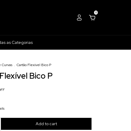
0
das as Categorias
e Curvas
.
Cartão Flexível Bico P
Flexível Bico P
OFF
ils