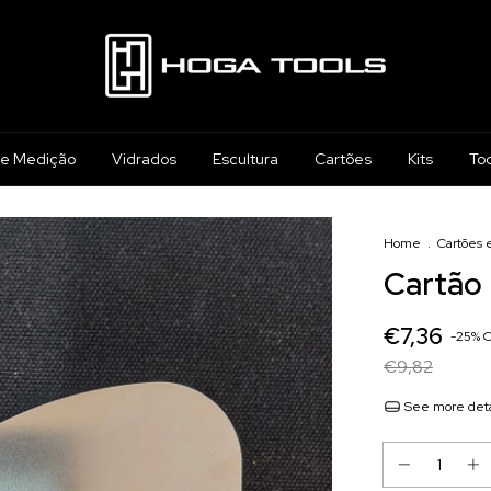
 e Medição
Vidrados
Escultura
Cartões
Kits
To
Home
.
Cartões 
Cartão 
€7,36
-
25
%
€9,82
See more deta