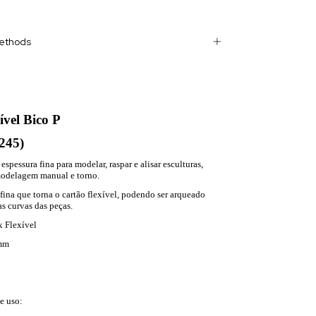
ethods
ível Bico P
245)
espessura fina para modelar, raspar e alisar esculturas,
modelagem manual e torno.
fina que torna o cartão flexível, podendo ser arqueado
s curvas das peças.
x Flexível
mm
e uso: