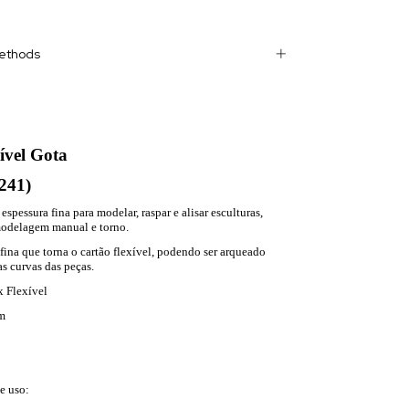
ethods
ível Gota
241)
espessura fina para modelar, raspar e alisar esculturas,
modelagem manual e torno.
fina que torna o cartão flexível, podendo ser arqueado
s curvas das peças.
x Flexível
m
e uso: