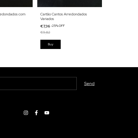
rredondados com
Cartão Cantos Arredondados
Cartão Flexível B
Variados
€7,36
-
25
%
OFF
€7,36
-
25
%
OFF
€9,82
€9,82