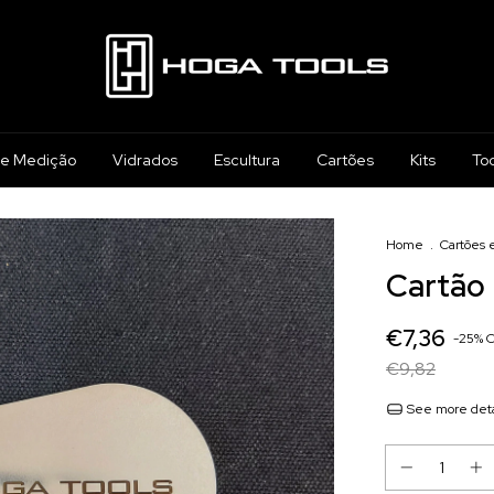
 e Medição
Vidrados
Escultura
Cartões
Kits
To
Home
.
Cartões 
Cartão 
€7,36
-
25
%
€9,82
See more deta