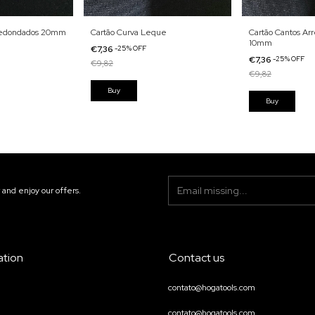
rredondados 20mm
Cartão Curva Leque
Cartão Cantos A
10mm
€7,36
-
25
%
OFF
€7,36
-
25
%
OFF
€9,82
€9,82
 and enjoy our offers.
ation
Contact us
contato@hogatools.com
contato@hogatools.com